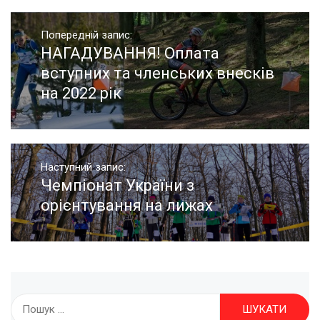
Навігація
записів
Попередній запис:
НАГАДУВАННЯ! Оплата
Попередній
запис:
вступних та членських внесків
на 2022 рік
Наступний запис:
Чемпіонат України з
Наступний
запис:
орієнтування на лижах
Пошук: