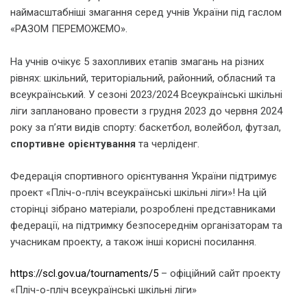
наймасштабніші змагання серед учнів України під гаслом
«РАЗОМ ПЕРЕМОЖЕМО».
На учнів очікує 5 захопливих етапів змагань на різних
рівнях: шкільний, територіальний, районний, обласний та
всеукраїнський. У сезоні 2023/2024 Всеукраїнські шкільні
ліги заплановано провести з грудня 2023 до червня 2024
року за п’яти видів спорту: баскетбол, волейбол, футзал,
спортивне орієнтування
та черліденг.
Федерація спортивного орієнтування України підтримує
проект «Пліч-о-пліч всеукраїнські шкільні ліги»! На цій
сторінці зібрано матеріали, розроблені представниками
федерації, на підтримку безпосереднім організаторам та
учасникам проекту, а також інші корисні посилання.
https://scl.gov.ua/tournaments/5
– офіційний сайт проекту
«Пліч-о-пліч всеукраїнські шкільні ліги»