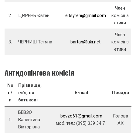
Член
2.
ЦИРЕНЬ Євген
e.tsyren@gmail.com
комісії з
етики
Член
3.
ЧЕРНИШ Тетяна
bartan@ukr.net
комісії з
етики
Антидопінгова комісія
No
Прізвище,
п/
ім’я, по
E-mail
Посада
п
батькові
БЕВЗО
bevzo61@gmail.com
Голова
1.
Валентина
моб. тел.: (095) 339 34 71
АК
Вікторівна