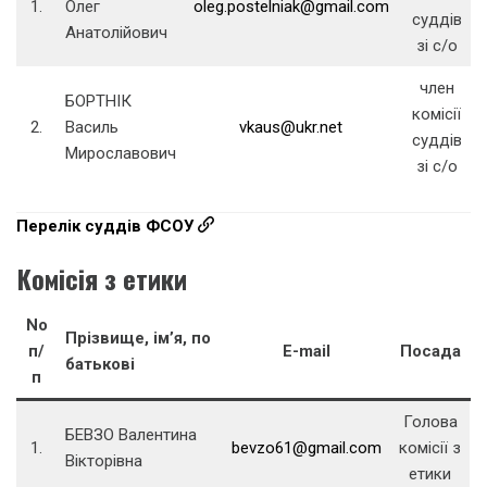
1.
Олег
oleg.postelniak@gmail.com
суддів
Анатолійович
зі с/о
член
БОРТНІК
комісії
2.
Василь
vkaus@ukr.net
суддів
Мирославович
зі с/о
Перелік суддів ФСОУ
Комісія з етики
No
Прізвище, ім’я, по
п/
E-mail
Посада
батькові
п
Голова
БЕВЗО Валентина
1.
bevzo61@gmail.com
комісії з
Вікторівна
етики