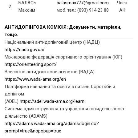
БАЛАСЬ
balasmax777@gmail.com
Член
2.
Максим
моб. тел.: (093) 914 23 88
АК
АНТИДОПІНГОВА КОМІСІЯ: Документи, матеріали,
тощо.
Національний антидопінговий центр (НАДЦ)
https://nadc.gov.ua/
Міжнародна федерація спортивного орієнтування (IOF)
https://orienteering.sport/
Всесвітнє антидопінгове агенство (ВАДА)
https://www.wada-ama.org/en
Платформа навчання та освіти з питань боротьби з
допінгом
(ADEL)
https://adel.wada-ama.org/learn
Система адміністрування та управління антидопінговою
діяльністю (ADAMS)
https://adams.wada-ama.org/adams/login.do?
prompt=true&nopopup=true