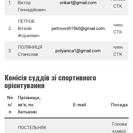
1.
Віктор
orikart@gmail.com
СТК
Геннадійович
ПЕТРОВ
член
2.
Віталій
petrovvzh1960@gmail.com
СТК
Жоржевич
ПОЛЯНИЦЯ
член
3.
polyanica1@gmail.com
Станіслав
СТК
Комісія суддів зі спортивного
орієнтування
No
Прізвище,
п/
ім’я, по
E-mail
Посада
п
батькові
Голова
ПОСТЕЛЬНЯК
комісії