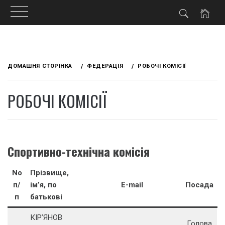
Skip
to
ДОМАШНЯ СТОРІНКА
ФЕДЕРАЦІЯ
РОБОЧІ КОМІСІЇ
content
РОБОЧІ КОМІСІЇ
Спортивно-технічна комісія
No
Прізвище,
п/
ім’я, по
E-mail
Посада
п
батькові
КІР’ЯНОВ
Голова