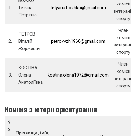
БОЖКО
комісії
1.
Тетяна
tetyana.bozhko@gmail.com
ветеранів
Петрівна
спорту
Член
ПЕТРОВ
комісії
2.
Віталій
petrovvzh1960@gmail.com
ветеранів
Жоржевич
спорту
Член
КОСТІНА
комісії
3.
Олена
kostina.olena1972@gmail.com
ветеранів
Анатоліївна
спорту
Комісія з історії орієнтування
N
o
Прізвище, ім’я,