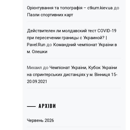
Орієнтування та топографія – ctkum.kiev.ua
до
Пазли спортивних карт
Действителен ли молдавский тест COVID-19
при пересечении границы с Украиной? |
Pavel.Run
до
Командний чемпіонат України в
м. Олешки
Михаил
до
Чемпіонат України, Кубок України
на спринтерських дистанціях у м. Вінниця 15-
20.09.2021
АРХІВИ
Червень 2026