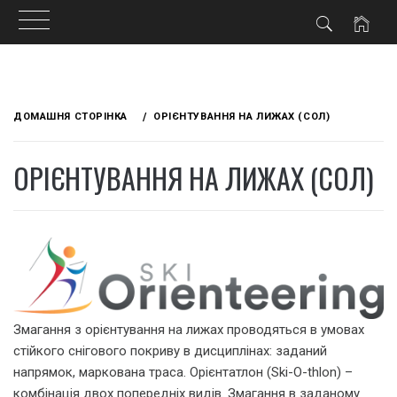
Skip
to
ДОМАШНЯ СТОРІНКА
ОРІЄНТУВАННЯ НА ЛИЖАХ (СОЛ)
content
ОРІЄНТУВАННЯ НА ЛИЖАХ (СОЛ)
Змагання з орієнтування на лижах проводяться в умовах
стійкого снігового покриву в дисциплінах: заданий
напрямок, маркована траса. Орієнтатлон (Ski-O-thlon) –
комбінація двох попередніх видів. Змагання в заданому