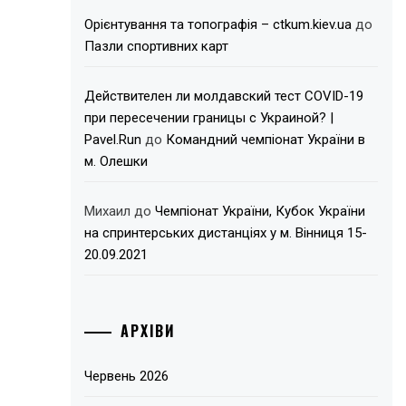
Орієнтування та топографія – ctkum.kiev.ua
до
Пазли спортивних карт
Действителен ли молдавский тест COVID-19
при пересечении границы с Украиной? |
Pavel.Run
до
Командний чемпіонат України в
м. Олешки
Михаил
до
Чемпіонат України, Кубок України
на спринтерських дистанціях у м. Вінниця 15-
20.09.2021
АРХІВИ
Червень 2026