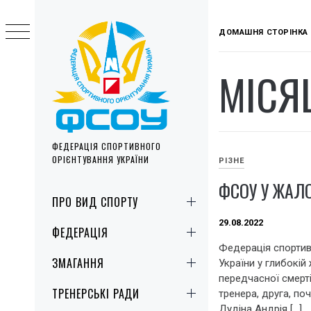
Skip
to
ДОМАШНЯ СТОРІНКА
content
МІСЯ
ФЕДЕРАЦІЯ СПОРТИВНОГО
ОРІЄНТУВАННЯ УКРАЇНИ
РІЗНЕ
ФСОУ У ЖАЛ
Primary
ПРО ВИД СПОРТУ
Menu
29.08.2022
ФЕДЕРАЦІЯ
Федерація спортив
ЗМАГАННЯ
України у глибокій
передчасної смерт
ТРЕНЕРСЬКІ РАДИ
тренера, друга, п
Дудіна Андрія […]