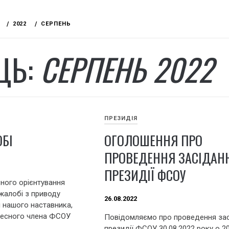
2022
СЕРПЕНЬ
ЦЬ:
СЕРПЕНЬ 2022
ПРЕЗИДІЯ
ОБІ
ОГОЛОШЕННЯ ПРО
ПРОВЕДЕННЯ ЗАСІДАН
ПРЕЗИДІЇ ФСОУ
ного орієнтування
 жалобі з приводу
26.08.2022
і нашого наставника,
очесного члена ФСОУ
Повідомляємо про проведення за
президії ФСОУ 30.08.2022 року о 20