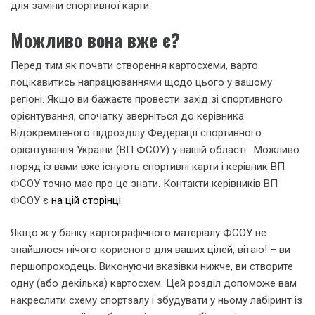
для заміни спортивної карти.
Можливо вона вже є?
Перед тим як почати створення картосхеми, варто
поцікавитись напрацюваннями щодо цього у вашому
регіоні. Якщо ви бажаєте провести захід зі спортивного
орієнтування, спочатку зверніться до керівника
Відокремленого підрозділу Федерації спортивного
орієнтування України (ВП ФСОУ) у вашій області. Можливо
поряд із вами вже існують спортивні карти і керівник ВП
ФСОУ точно має про це знати. Контакти керівників ВП
ФСОУ є
на цій сторінці
.
Якщо ж у банку картографічного матеріалу ФСОУ не
знайшлося нічого корисного для ваших цілей, вітаю! – ви
першопроходець. Виконуючи вказівки нижче, ви створите
одну (або декілька) картосхем. Цей розділ допоможе вам
накреслити схему спортзалу і збудувати у ньому лабіринт із