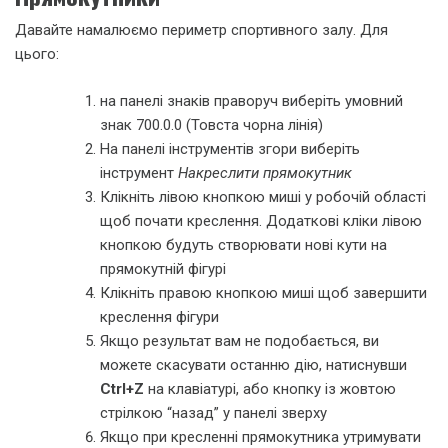
Давайте намалюємо периметр спортивного залу. Для
цього:
на панелі знаків праворуч виберіть умовний
знак 700.0.0 (Товста чорна лінія)
На панелі інструментів згори виберіть
інструмент
Накреслити прямокутник
Клікніть лівою кнопкою миші у робочій області
щоб почати креслення. Додаткові кліки лівою
кнопкою будуть створювати нові кути на
прямокутній фігурі
Клікніть правою кнопкою миші щоб завершити
креслення фігури
Якщо результат вам не подобається, ви
можете скасувати останню дію, натиснувши
Ctrl+Z
на клавіатурі, або кнопку із жовтою
стрілкою “назад” у панелі зверху
Якщо при кресленні прямокутника утримувати