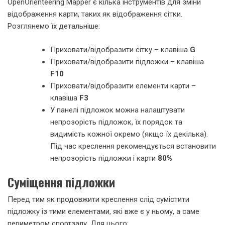
OpenOrienteering Mapper є кілька інструментів для зміни
відображення карти, таких як відображення сітки.
Розглянемо їх детальніше:
Приховати/відобразити сітку – клавіша
G
Приховати/відобразити підложки – клавіша
F10
Приховати/відобразити елементи карти –
клавіша
F3
У панелі підложок можна налаштувати
непрозорість підложок, їх порядок та
видимість кожної окремо (якщо їх декілька).
Під час креслення рекомендується встановити
непрозорість підложки і карти
80%
Суміщення підложки
Перед тим як продовжити креслення слід сумістити
підложку із тими елементами, які вже є у ньому, а саме
периметром спортзалу. Для цього: