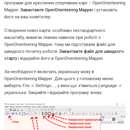
програми для креслення спортивних карт – OpenOrienteering
Mapper.
Завантажте OpenOrienteering Mapper
і установіть
його на ваш комп’ютер.
Створення нової карти, особливо нестандартного
масштабу, вимагає певних навичок при роботі з
OpenOrienteering Mapper, тому ми підготували файл для
швидкого початку роботи.
Завантажте файл для швидкого
старту
і відкрийте його в OpenOrienteering Mapper.
За необхідності включать українську мову в
OpenOrienteering Mapper. Для цього у головному меню
виберіть
File -> Settings…
, у вікні що з’явиться
Language ->
українська
. Закрийте і відкрийте програму знову.