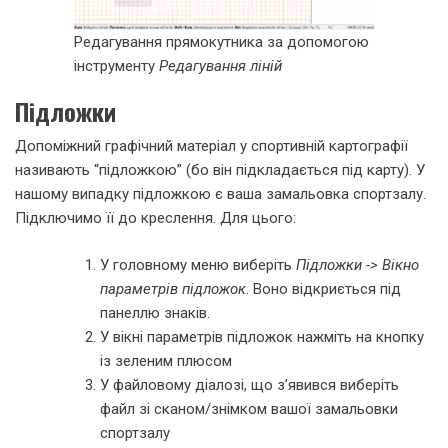
Редагування прямокутника за допомогою
інструменту
Редагування ліній
Підложки
Допоміжний графічний матеріал у спортивній картографії
називають “підложкою” (бо він підкладається під карту). У
нашому випадку підложкою є ваша замальовка спортзалу.
Підключимо її до креслення. Для цього:
У головному меню виберіть
Підложки -> Вікно
параметрів підложок
. Воно відкриється під
панеллю знаків.
У вікні параметрів підложок нажміть на кнопку
із зеленим плюсом
У файловому діалозі, що з’явився виберіть
файл зі сканом/знімком вашої замальовки
спортзалу