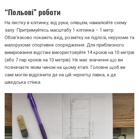
“Польові” роботи
На листку в клітинку, від руки, олівцем, намалюйте схему
залу. Притримуйтесь масштабу 1 клітинка – 1 метр.
Обов’язково покажіть вхід, розмітку на підлозі, нерухоме та
малорухоме спортивне спорядження. Для приблизного
вимірювання відстані використовуйте 14 кроків на 10 метрів
(або 7 пар кроків на 10 метрів). Не має значення що ви
позначаєте яким чином на цьому етапі. Головне щоб ви
самі могли відрізнити де на цій чернетці лавка, а де
шведська стінка.