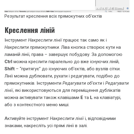
Результат креслення всіх прямокутних об’єктів
Креслення ліній
Інструмент
Накреслити лінії
працює так само як і
Накреслити прямокутники
. Ліва кнопка створює кути на
ламаній лінії, права – завершує побудову. За допомогою
Ctrl
можна креслити паралельно до вже існуючих ліній,
Shift
– “притягує” до існуючих об’єктів, або вузлів сітки.
Лінії можна дублювати, рухати і редагувати, подібно до
прямокутників. Інструменти
Редагувати об’єкти
і
Редагувати
лінії
, які використовуються для переміщення дублікатів
можна активувати також клавішами
E
та
L
на клавіатурі,
або з контекстного меню миші.
Активуйте інструмент
Накреслити лінії
і, відповідними
знаками, накресліть усі прямі лінії в залі.