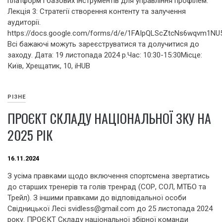
платформ і базових інструментів для управління профілем.
Лекція 3: Стратегії створення контенту та залучення
аудиторії.
https://docs.google.com/forms/d/e/1FAIpQLScZtcNs6wqvm1N
Всі бажаючі можуть зареєструватися та долучитися до
заходу. Дата: 19 листопада 2024 р.Час: 10:30-15:30Місце:
Київ, Хрещатик, 10, iHUB
РІЗНЕ
ПРОЄКТ СКЛАДУ НАЦІОНАЛЬНОЇ ЗКУ НА
2025 РІК
16.11.2024
З усіма правками щодо включення спортсмена звертатись
до старших тренерів та голів тренрад (СОР, СОЛ, МТБО та
Трейл). З іншими правками до відповідальної особи
Свідницької Лесі svidless@gmail.com до 25 листопада 2024
року. ПРОЄКТ Складу національної збірної команди