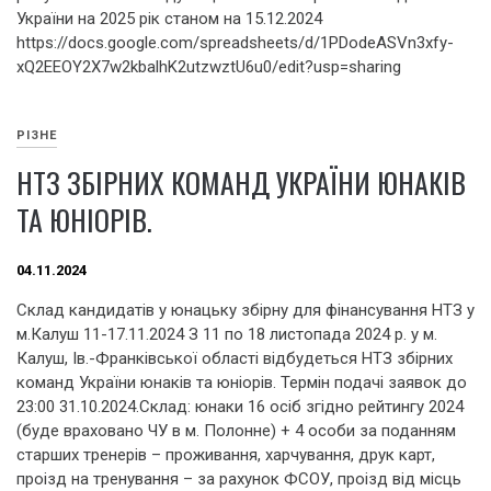
України на 2025 рік станом на 15.12.2024
https://docs.google.com/spreadsheets/d/1PDodeASVn3xfy-
xQ2EEOY2X7w2kbalhK2utzwztU6u0/edit?usp=sharing
РІЗНЕ
НТЗ ЗБІРНИХ КОМАНД УКРАЇНИ ЮНАКІВ
ТА ЮНІОРІВ.
04.11.2024
Склад кандидатів у юнацьку збірну для фінансування НТЗ у
м.Калуш 11-17.11.2024 З 11 по 18 листопада 2024 р. у м.
Калуш, Ів.-Франківської області відбудеться НТЗ збірних
команд України юнаків та юніорів. Термін подачі заявок до
23:00 31.10.2024.Склад: юнаки 16 осіб згідно рейтингу 2024
(буде враховано ЧУ в м. Полонне) + 4 особи за поданням
старших тренерів – проживання, харчування, друк карт,
проізд на тренування – за рахунок ФСОУ, проізд від місць