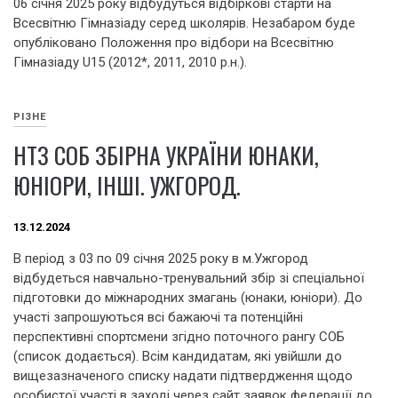
06 січня 2025 року відбудуться відбіркові старти на
Всесвітню Гімназіаду серед школярів. Незабаром буде
опубліковано Положення про відбори на Всесвітню
Гімназіаду U15 (2012*, 2011, 2010 р.н.).
РІЗНЕ
НТЗ СОБ ЗБІРНА УКРАЇНИ ЮНАКИ,
ЮНІОРИ, ІНШІ. УЖГОРОД.
13.12.2024
В період з 03 по 09 січня 2025 року в м.Ужгород
відбудеться навчально-тренувальний збір зі спеціальної
підготовки до міжнародних змагань (юнаки, юніори). До
участі запрошуються всі бажаючі та потенційні
перспективні спортсмени згідно поточного рангу СОБ
(список додається). Всім кандидатам, які увійшли до
вищезазначеного списку надати підтвердження щодо
особистої участі в заході через сайт заявок федерації до