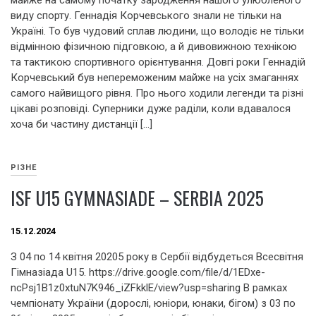
виду спорту. Геннадія Корчевського знали не тільки на
Україні. То був чудовий сплав людини, що володіє не тільки
відмінною фізичною підговкою, а й дивовижною технікою
та тактикою спортивного орієнтування. Довгі роки Геннадій
Корчевський був непереможеним майже на усіх змаганнях
самого найвищого рівня. Про нього ходили легенди та різні
цікаві розповіді. Суперники дуже раділи, коли вдавалося
хоча би частину дистанції […]
РІЗНЕ
ISF U15 GYMNASIADE – SERBIA 2025
15.12.2024
З 04 по 14 квітня 20205 року в Сербії відбудеться Всесвітня
Гімназіада U15. https://drive.google.com/file/d/1EDxe-
ncPsj1B1z0xtuN7K946_iZFkklE/view?usp=sharing В рамках
чемпіонату України (дорослі, юніори, юнаки, бігом) з 03 по