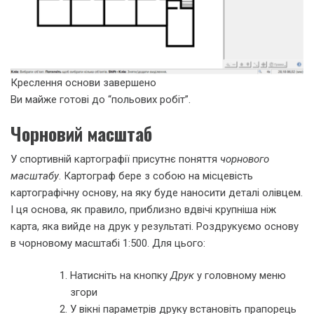
Креслення основи завершено
Ви майже готові до “польових робіт”.
Чорновий масштаб
У спортивній картографії присутнє поняття
чорнового
масштабу
. Картограф бере з собою на місцевість
картографічну основу, на яку буде наносити деталі олівцем.
І ця основа, як правило, приблизно вдвічі крупніша ніж
карта, яка вийде на друк у результаті. Роздрукуємо основу
в чорновому масштабі 1:500. Для цього:
Натисніть на кнопку
Друк
у головному меню
згори
У вікні параметрів друку встановіть прапорець