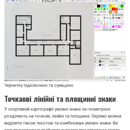
Чернетку підключено та суміщено
Точкаові лінійні та площинні знаки
У спортивній картографії умовні знаки за геометрією
розділяють на точкові, лінійні та площинні. Окремо можна
виділити також текстові та комбіновані умовні знаки. Ви
вже працювали із лінійними знаками при створенні схеми