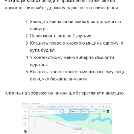
На
Google Картах
знайдіть приміщення школи, яке ви
малюєте і виміряйте довжину однієї із стін приміщення.
Знайдіть навчальний заклад за допомогою
пошуку
Переключіть вид на
Супутник
Клацніть правою кнопкою миші на одному із
кутів будівлі
У контекстному меню виберіть
Виміряти
відстань
Клацніть лівою кнопкою миші на іншому кінці
стіни, яку бажаєте виміряти
Клікніть на зображення нижче щоб переглянути анімацію