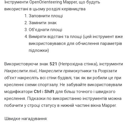
Інструменти OpenOrienteering Mapper, що будуть
використані в цьому розділі керівництва
Заповнити площі
Замінити знак
Об’єднати площі
Виміряти відстані та площі (цей інструмент вже
використовувався для обчислення параметрів
підложки)
Використовуючи знак
521
(Непрохідна стінка), інструменти
Накреслити лінії,
Накреслити прямокутники
та
Розрізати
об’єкт
накресліть всі стіни будівлі, так як ви робили це при
кресленні схеми спортзалу. Не забувайте використовували
модифікатори
Ctrl
і
Shift
для більш точного і швидкого
креслення. Підказки по використанню інструментів можна
побачити у строці статусу в нижній частині вікна Mapper.
Швидке нагадування: