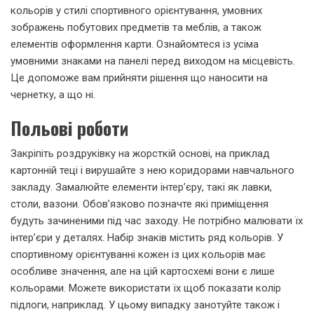
кольорів у стилі спортивного орієнтування, умовних
зображень побутових предметів та меблів, а також
елементів оформлення карти. Ознайомтеся із усіма
умовними знаками на панелі перед виходом на місцевість.
Це допоможе вам прийняти рішення що наносити на
чернетку, а що ні.
Польові роботи
Закріпіть роздруківку на жорсткій основі, на приклад
картонній теці і вирушайте з нею коридорами навчального
закладу. Замалюйте елементи інтер’єру, такі як лавки,
столи, вазони. Обов’язково позначте які приміщення
будуть зачиненими під час заходу. Не потрібно малювати їх
інтер’єри у деталях. Набір знаків містить ряд кольорів. У
спортивному орієнтуванні кожен із цих кольорів має
особливе значення, але на цій картосхемі вони є лише
кольорами. Можете використати їх щоб показати колір
підлоги, наприклад. У цьому випадку занотуйте також і