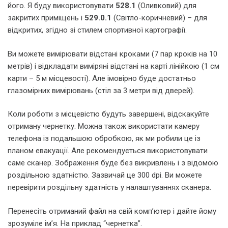
його. Я буду використовувати
528.1
(Оливковий) для
закритих приміщень і
529.0.1
(Світло-коричневий) – для
відкритих, згідно зі стилем спортивної картографії.
Ви можете вимірювати відстані кроками (7 пар кроків на 10
метрів) і відкладати виміряні відстані на карті лінійкою (1 см
карти – 5 м місцевості). Але імовірно буде достатньо
глазомірних вимірювань (стіл за 3 метри від дверей).
Коли роботи з місцевістю будуть завершені, відскакуйте
отриману чернетку. Можна також використати камеру
телефона із подальшою обробкою, як ми робили це із
планом евакуації. Але рекомендується використовувати
саме сканер. Зображення буде без викривлень і з відомою
роздільною здатністю. Зазвичай це 300 dpi. Ви можете
перевірити роздільну здатність у налаштуваннях сканера.
Перенесіть отриманий файл на свій комп’ютер і дайте йому
зрозуміле ім’я. На приклад “чернетка”.