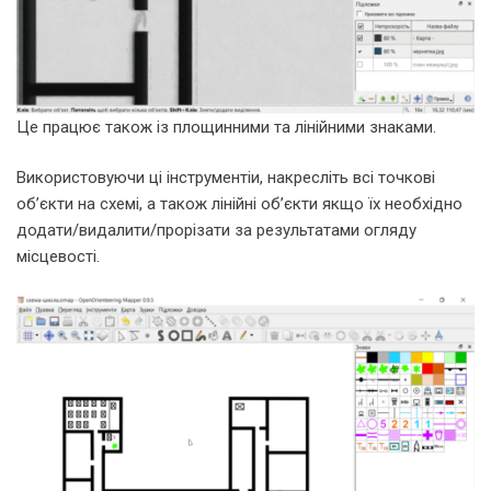
Це працює також із площинними та лінійними знаками.
Використовуючи ці інструментіи, накресліть всі точкові
об’єкти на схемі, а також лінійні об’єкти якщо їх необхідно
додати/видалити/прорізати за результатами огляду
місцевості.