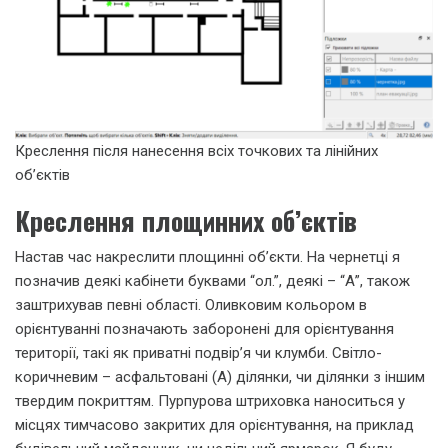
Креслення після нанесення всіх точкових та лінійних
об’єктів
Креслення площинних об’єктів
Настав час накреслити площинні об’єкти. На чернетці я
позначив деякі кабінети буквами “ол.”, деякі – “А”, також
заштрихував певні області. Оливковим кольором в
орієнтуванні позначають заборонені для орієнтування
території, такі як приватні подвір’я чи клумби. Світло-
коричневим – асфальтовані (А) ділянки, чи ділянки з іншим
твердим покриттям. Пурпурова штриховка наноситься у
місцях тимчасово закритих для орієнтування, на приклад