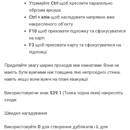
Утримуйте
Ctrl
щоб креслити паралельно
обрізам аркуша
Ctrl + клік
щоб наслідувати напрямок вже
накресленого об’єкту
F10
щоб приховати підложку та сфокусуватися
на карті
F3
щоб приховати карту та сфокусуватися на
підложці
Приділяйте увагу ширині проходів між кімнатами. Вони не
мають бути вужчими ніж товщина лінії непрохідної стінки,
навіть якщо вони вужчі на плані евакуації.
Використовуючи знак
529.1
(Тонка чорна лінія) накресліть
сходи.
Швидке нагадування:
Використовуйте
D
для створення дублікатів і
L
для