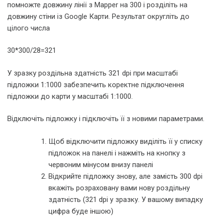
помножте довжину лінії з Mapper на 300 і розділіть на
довжину стіни із Google Карти. Результат округліть до
цілого числа
30*300/28=321
У зразку роздільна здатність 321 dpi при масштабі
підложки 1:1000 забезпечить коректне підключення
підложки до карти у масштабі 1:1000.
Відключіть підложку і підключіть її з новими параметрами.
Щоб відключити підложку виділіть її у списку
підложок на панелі і нажміть на кнопку з
червоним мінусом внизу панелі
Відкрийте підложку знову, але замість 300 dpi
вкажіть розраховану вами нову роздільну
здатність (321 dpi у зразку. У вашому випадку
цифра буде іншою)