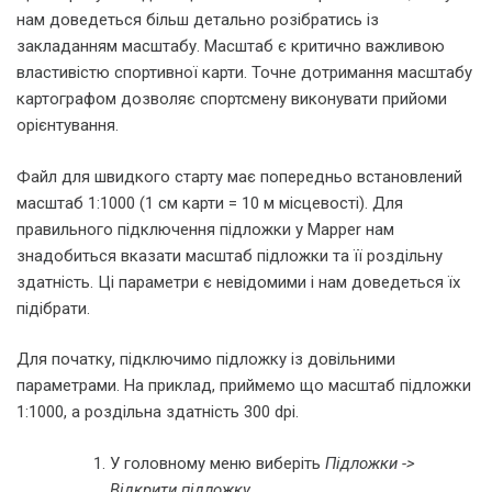
нам доведеться більш детально розібратись із
закладанням масштабу. Масштаб є критично важливою
властивістю спортивної карти. Точне дотримання масштабу
картографом дозволяє спортсмену виконувати прийоми
орієнтування.
Файл для швидкого старту має попередньо встановлений
масштаб 1:1000 (1 см карти = 10 м місцевості). Для
правильного підключення підложки у Mapper нам
знадобиться вказати масштаб підложки та її роздільну
здатність. Ці параметри є невідомими і нам доведеться їх
підібрати.
Для початку, підключимо підложку із довільними
параметрами. На приклад, приймемо що масштаб підложки
1:1000, а роздільна здатність 300 dpi.
У головному меню виберіть
Підложки ->
Відкрити підложку