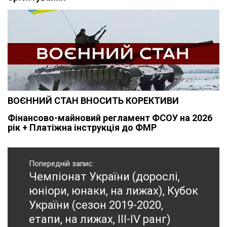
ВОЄННИЙ СТАН ВНОСИТЬ КОРЕКТИВИ
Фінансово-майновий регламент ФСОУ на 2026
рік + Платіжна інструкція до ФМР
Навігація
записів
Попередній запис:
Чемпіонат України (дорослі,
Попередній
запис:
юніори, юнаки, на лижах), Кубок
України (сезон 2019-2020,
етапи, на лижах, ІІІ-IV ранг)