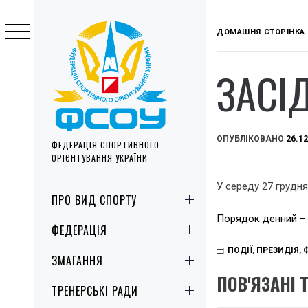
Skip
to
ДОМАШНЯ СТОРІНКА
content
ЗАСІ
ОПУБЛІКОВАНО
26.12
ФЕДЕРАЦІЯ СПОРТИВНОГО
ОРІЄНТУВАННЯ УКРАЇНИ
У середу 27 грудн
Primary
ПРО ВИД СПОРТУ
Menu
Порядок денний – 
ФЕДЕРАЦІЯ
ПОДІЇ
,
ПРЕЗИДІЯ
,
ЗМАГАННЯ
ПОВ'ЯЗАНІ 
ТРЕНЕРСЬКІ РАДИ