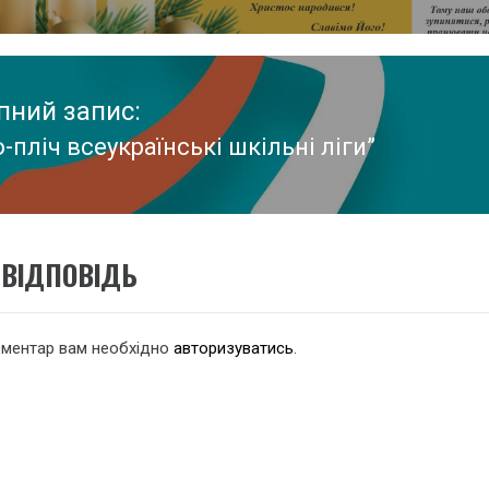
:
пний запис:
о-пліч всеукраїнські шкільні ліги”
пний
:
ВІДПОВІДЬ
оментар вам необхідно
авторизуватись
.