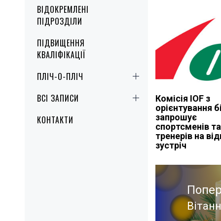
ВІДОКРЕМЛЕНІ
ПІДРОЗДІЛИ
ПІДВИЩЕННЯ
КВАЛІФІКАЦІЇ
ПЛІЧ-О-ПЛІЧ
ВСІ ЗАПИСИ
Комісія IOF з
орієнтування б
запрошує
КОНТАКТИ
спортсменів та
тренерів на ві
зустріч
Навігація
записів
Попер
Вітанн
Попер