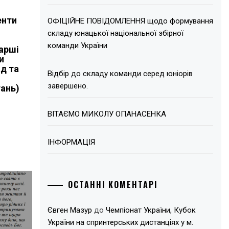
енти
ОФІЦІЙНЕ ПОВІДОМЛЕННЯ щодо формування
складу юнацької національної збірної
х
команди України
тарші
и
д та
Відбір до складу команди серед юніорів
завершено.
гань)
ВІТАЄМО МИКОЛУ ОПАНАСЕНКА
ІНФОРМАЦІЯ
ОСТАННІ КОМЕНТАРІ
Євген Мазур
до
Чемпіонат України, Кубок
України на спринтерських дистанціях у м.