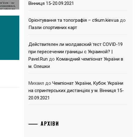
Вінниця 15-20.09.2021
Орієнтування та топографія – ctkum.kiev.ua
до
Пазли спортивних карт
Действителен ли молдавский тест COVID-19
при пересечении границы с Украиной? |
Pavel.Run
до
Командний чемпіонат України в
м. Олешки
Михаил
до
Чемпіонат України, Кубок України
на спринтерських дистанціях у м. Вінниця 15-
20.09.2021
АРХІВИ