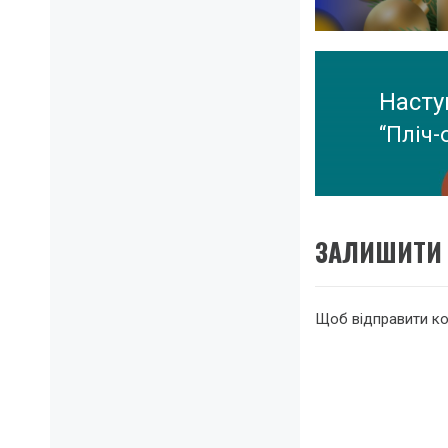
запис
Насту
“Пліч-
Насту
запис
ЗАЛИШИТИ 
Щоб відправити к