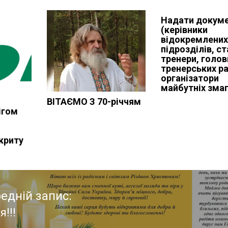
Надати докум
(керівники
відокремлени
підрозділів, с
тренери, голов
тренерських ра
організатори
майбутніх зма
ВІТАЄМО З 70-річчям
ігом
дкриту
едній запис:
я!!!
едній