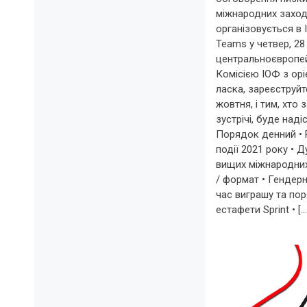
міжнародних заході
організовується в 
Teams у четвер, 28
центральноєвропе
Комісією ІОФ з орі
ласка, зареєструйте
жовтня, і тим, хто
зустрічі, буде над
Порядок денний • 
події 2021 року • 
вищих міжнародних
/ формат • Гендерн
час виграшу та по
естафети Sprint • […