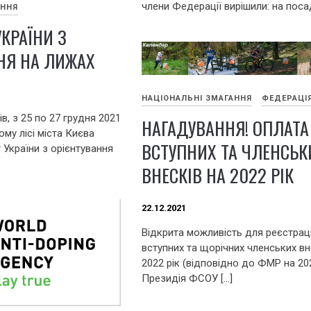
члени Федерації вирішили: на посад
АННЯ
КРАЇНИ З
НЯ НА ЛИЖАХ
НАЦІОНАЛЬНІ ЗМАГАННЯ
ФЕДЕРАЦІ
в, з 25 по 27 грудня 2021
НАГАДУВАННЯ! ОПЛАТА
ому лісі міста Києва
ВСТУПНИХ ТА ЧЛЕНСЬК
 України з орієнтування
ВНЕСКІВ НА 2022 РІК
22.12.2021
Відкрита можливість для реєстраці
вступних та щорічних членських вн
2022 рік (відповідно до ФМР на 202
Президія ФСОУ […]