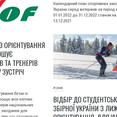
Календарний план спортивних захо
України серед ветеранів за період 
01.01.2022 до 31.12.2022 станом на
13.12.2021
 З ОРІЄНТУВАННЯ
ОШУЄ
 ТА ТРЕНЕРІВ
 ЗУСТРІЧ
РІЗНЕ
тування бігом із
ВІДБІР ДО СТУДЕНТСЬК
ошує всіх елітних
нерів національних
ЗБІРНОЇ УКРАЇНИ З ЛИ
е засідання для
 тем, що стосуються