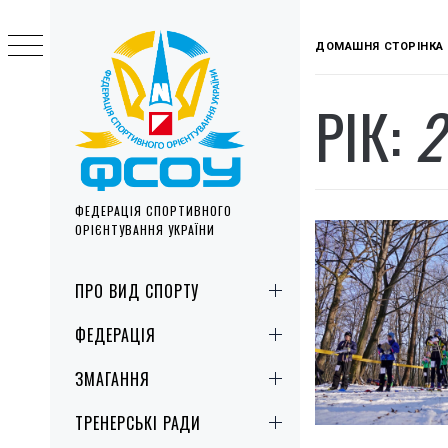
Skip
to
ДОМАШНЯ СТОРІНКА
content
РІК:
2
ФЕДЕРАЦІЯ СПОРТИВНОГО
ОРІЄНТУВАННЯ УКРАЇНИ
Primary
ПРО ВИД СПОРТУ
Menu
ФЕДЕРАЦІЯ
ЗМАГАННЯ
ТРЕНЕРСЬКІ РАДИ