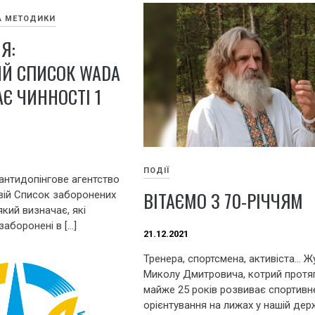
А МЕТОДИКИ
Я:
Й СПИСОК WADA
Є ЧИННОСТІ 1
ПОДІЇ
антидопінгове агентство
ВІТАЄМО З 70-РІЧЧЯМ
вій Список заборонених
який визначає, які
заборонені в […]
21.12.2021
Тренера, спортсмена, активіста… Ж
Миколу Дмитровича, котрий протя
майже 25 років розвиває спортивн
орієнтування на лижах у нашій держа