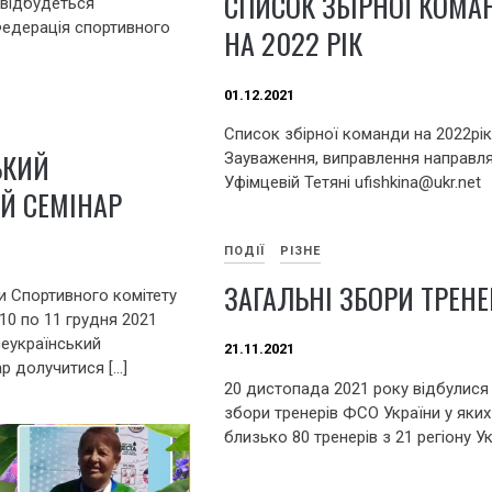
СПИСОК ЗБІРНОЇ КОМА
 відбудеться
едерація спортивного
НА 2022 РІК
01.12.2021
Cписок збірної команди на 2022рік 
ЬКИЙ
Зауваження, виправлення направл
Уфімцевій Тетяні ufishkina@ukr.net
Й СЕМІНАР
ПОДІЇ
РІЗНЕ
ЗАГАЛЬНІ ЗБОРИ ТРЕНЕ
и Спортивного комітету
 10 по 11 грудня 2021
сеукраїнський
21.11.2021
р долучитися […]
20 дистопада 2021 року відбулися 
збори тренерів ФСО України у яких
близько 80 тренерів з 21 регіону Ук