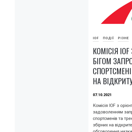
IOF
ПОДІЇ
РІЗНЕ
КОМІСІЯ IOF
БІГОМ ЗАПР
СПОРТСМЕНІВ
НА ВІДКРИТУ
07.10.2021
Комісія IOF з орієн
задоволенням запр
спортсменів та тре
збірних на відкрит
обговорення низки