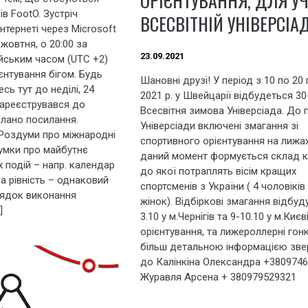
ОРІЄНТУВАННЯ, ДЛЯ УЧ
в FootO. Зустріч
ВСЕСВІТНІЙ УНІВЕРСІАД
Інтернеті через Microsoft
 жовтня, о 20:00 за
23.09.2021
йським часом (UTC +2)
єнтування бігом. Будь
Шановні друзі! У період з 10 по 20
сь тут до неділі, 24
2021 р. у Швейцарії відбудеться 30
 зареєструвався до
Всесвітня зимова Універсіада. До 
іслано посилання.
Універсіади включені змагання зі
Роздуми про міжнародні
спортивного орієнтування на лижах
Думки про майбутнє
даний момент формується склад 
 подій – напр. календар
до якої потраплять вісім кращих
а рівність – однаковий
спортсменів з України ( 4 чоловіків 
рядок виконання
жінок). Відбіркові змагання відбуд
]
3.10 у м.Чернігів та 9-10.10 у м.Києв
орієнтування, та лижероллерні гонк
більш детальною інформацією зве
до Калінкіна Олександра +3809746
Журавля Арсена + 380979529321