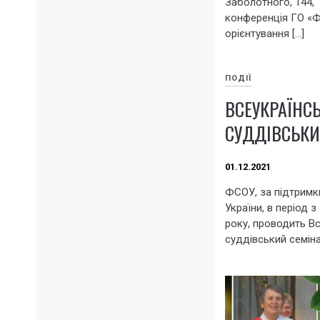
Заболотного, 144,
конференція ГО «Ф
орієнтування […]
ПОДІЇ
ВСЕУКРАЇНС
СУДДІВСЬКИ
01.12.2021
ФСОУ, за підтримк
України, в період з
року, проводить В
суддівський семіна