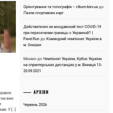
Орієнтування та топографія – ctkum.kiev.ua
до
Пазли спортивних карт
Действителен ли молдавский тест COVID-19
при пересечении границы с Украиной? |
Pavel.Run
до
Командний чемпіонат України в
м. Олешки
Михаил
до
Чемпіонат України, Кубок України
на спринтерських дистанціях у м. Вінниця 15-
20.09.2021
АРХІВИ
уравля
гом вже
е
Червень 2026
ві. У […]