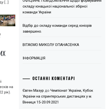
ОФІЦІЙНЕ ПОВІДОМЛЕННЯ щодо формування
у […]
складу юнацької національної збірної
команди України
Відбір до складу команди серед юніорів
завершено.
Я
ВІТАЄМО МИКОЛУ ОПАНАСЕНКА
ИХ
ІНФОРМАЦІЯ
ОСТАННІ КОМЕНТАРІ
ї
есків на
Євген Мазур
до
Чемпіонат України, Кубок
2 рік).
України на спринтерських дистанціях у м.
Вінниця 15-20.09.2021