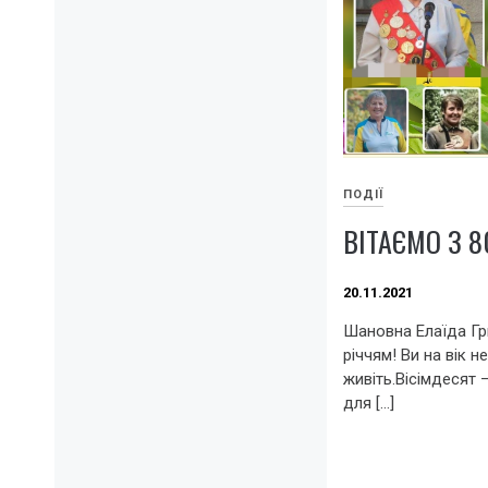
ПОДІЇ
ВІТАЄМО З 8
20.11.2021
Шановна Елаїда Гри
річчям! Ви на вік 
живіть.Вісімдесят 
для […]