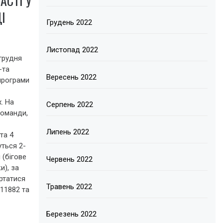
АСТІ У
І
Грудень 2022
Листопад 2022
 грудня
-та
Вересень 2022
програми
. На
Серпень 2022
команди,
Липень 2022
та 4
уться 2-
і (бігове
Червень 2022
и), за
ртатися
Травень 2022
11882 та
Березень 2022