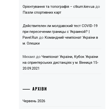
Орієнтування та топографія – ctkum.kiev.ua
до
Пазли спортивних карт
Действителен ли молдавский тест COVID-19
при пересечении границы с Украиной? |
Pavel.Run
до
Командний чемпіонат України в
м. Олешки
Михаил
до
Чемпіонат України, Кубок України
на спринтерських дистанціях у м. Вінниця 15-
20.09.2021
АРХІВИ
Червень 2026