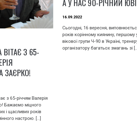
А У НАС 90-РІЧНИЙ ЮВ
16.09.2022
Сьогодні, 16 вересня, виповнюєтьс
років корінному киянину, першому 
вікової групи Ч-90 в Україні, тренер
організатору багатьох змагань зі [
 ВІТАЄ З 65-
ЕРІЯ
А ЗАЄРКО!
тає з 65-річчям Валерія
о! Бажаємо міцного
их і щасливих років
інного настрою. […]