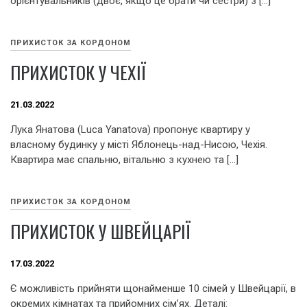
орієнтувальників (двоє, якщо це брати чи сестри) з […]
ПРИХИСТОК ЗА КОРДОНОМ
ПРИХИСТОК У ЧЕХІЇ
21.03.2022
Лука Янатова (Luca Yanatova) пропонує квартиру у
власному будинку у місті Яблонець-над-Нисою, Чехія.
Квартира має спальню, вітальню з кухнею та […]
ПРИХИСТОК ЗА КОРДОНОМ
ПРИХИСТОК У ШВЕЙЦАРІЇ
17.03.2022
Є можливість прийняти щонайменше 10 сімей у Швейцарії, в
окремих кімнатах та прийомних сім’ях. Деталі: