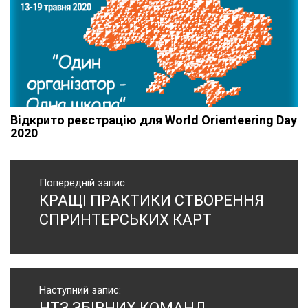
Відкрито реєстрацію для World Orienteering Day
2020
Навігація
записів
Попередній запис:
КРАЩІ ПРАКТИКИ СТВОРЕННЯ
Попередній
запис:
СПРИНТЕРСЬКИХ КАРТ
Наступний запис:
НТЗ ЗБІРНИХ КОМАНД
Наступний