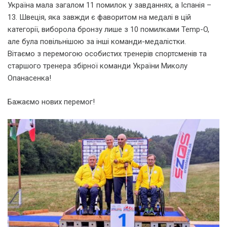
Україна мала загалом 11 помилок у завданнях, а Іспанія –
13. Швеція, яка завжди є фаворитом на медалі в цій
категорії, виборола бронзу лише з 10 помилками Temp-O,
але була повільнішою за інші команди-медалістки.
Вітаємо з перемогою особистих тренерів спортсменів та
старшого тренера збірної команди України Миколу
Опанасенка!
Бажаємо нових перемог!