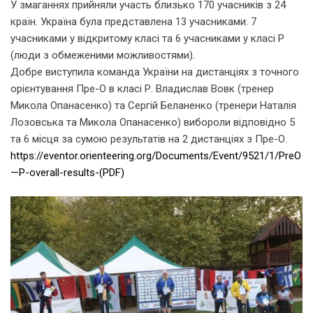
У змаганнях прийняли участь близько 170 учасників з 24
країн. Україна була представлена 13 учасниками: 7
учасниками у відкритому класі та 6 учасниками у класі Р
(люди з обмеженими можливостями).
Добре виступила команда України на дистанціях з точного
орієнтування Пре-О в класі Р. Владислав Вовк (тренер
Микола Опанасенко) та Сергій Беланенко (тренери Наталія
Лозовська та Микола Опанасенко) вибороли відповідно 5
та 6 місця за сумою результатів на 2 дистанціях з Пре-О.
https://eventor.orienteering.org/Documents/Event/9521/1/PreO
—P-overall-results-(PDF)