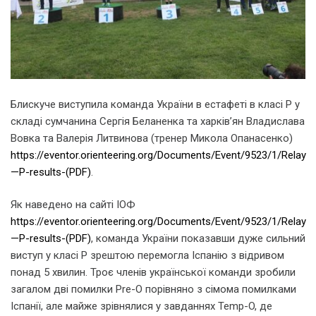
Блискуче виступила команда України в естафеті в класі Р у
складі сумчанина Сергія Беланенка та харків’ян Владислава
Вовка та Валерія Литвинова (тренер Микола Опанасенко)
https://eventor.orienteering.org/Documents/Event/9523/1/Relay
—P-results-(PDF)
.
Як наведено на сайті ІОФ
https://eventor.orienteering.org/Documents/Event/9523/1/Relay
—P-results-(PDF)
, команда України показавши дуже сильний
виступ у класі P зрештою перемогла Іспанію з відривом
понад 5 хвилин. Троє членів української команди зробили
загалом дві помилки Pre-O порівняно з сімома помилками
Іспанії, але майже зрівнялися у завданнях Temp-O, де