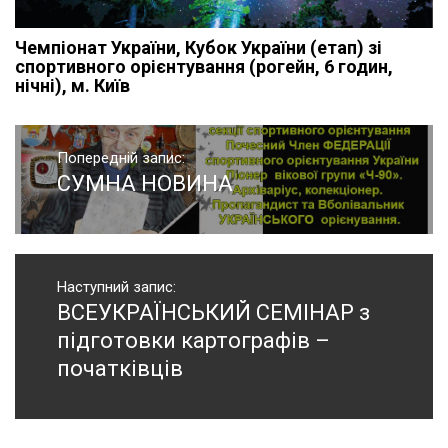
Чемпіонат України, Кубок України (етап) зі
спортивного орієнтування (рогейн, 6 годин,
нічні), м. Київ
Навігація
записів
Попередній запис:
СУМНА НОВИНА
Попередній
запис:
Наступний запис:
ВСЕУКРАЇНСЬКИЙ СЕМІНАР з
Наступний
запис:
підготовки картографів –
початківців