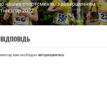
мо наших спортсменів із завершенням
едній
тніх Ігор 2022
:
ВІДПОВІДЬ
оментар вам необхідно
авторизуватись
.