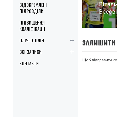
Вітає
ВІДОКРЕМЛЕНІ
Попер
ПІДРОЗДІЛИ
Всесві
запис
ПІДВИЩЕННЯ
КВАЛІФІКАЦІЇ
ЗАЛИШИТИ 
ПЛІЧ-О-ПЛІЧ
ВСІ ЗАПИСИ
Щоб відправити к
КОНТАКТИ