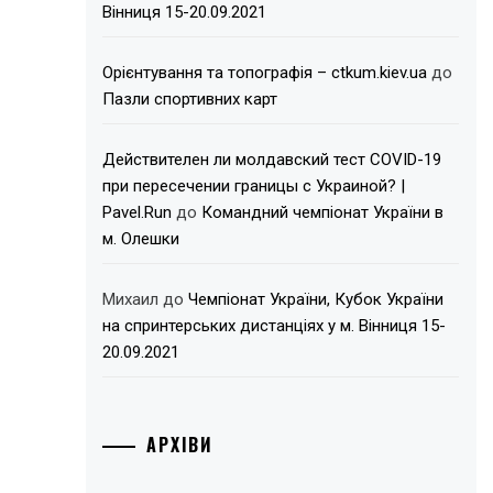
Вінниця 15-20.09.2021
Орієнтування та топографія – ctkum.kiev.ua
до
Пазли спортивних карт
Действителен ли молдавский тест COVID-19
при пересечении границы с Украиной? |
Pavel.Run
до
Командний чемпіонат України в
м. Олешки
Михаил
до
Чемпіонат України, Кубок України
на спринтерських дистанціях у м. Вінниця 15-
20.09.2021
АРХІВИ