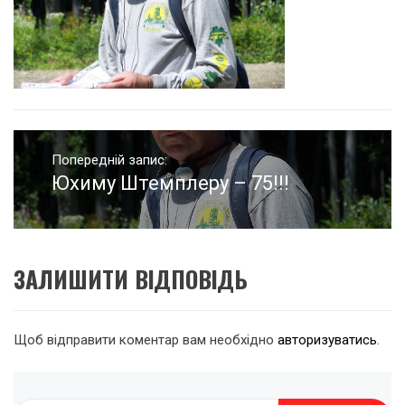
Навігація
записів
Попередній запис:
Юхиму Штемплеру – 75!!!
Попередній
запис:
ЗАЛИШИТИ ВІДПОВІДЬ
Щоб відправити коментар вам необхідно
авторизуватись
.