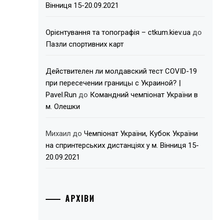
Вінниця 15-20.09.2021
Орієнтування та топографія – ctkum.kiev.ua
до
Пазли спортивних карт
Действителен ли молдавский тест COVID-19
при пересечении границы с Украиной? |
Pavel.Run
до
Командний чемпіонат України в
м. Олешки
Михаил
до
Чемпіонат України, Кубок України
на спринтерських дистанціях у м. Вінниця 15-
20.09.2021
АРХІВИ