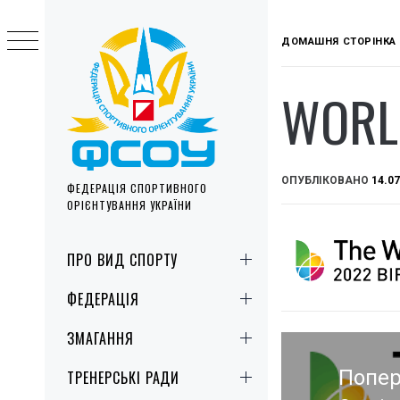
Skip
to
ДОМАШНЯ СТОРІНКА
content
WORL
ОПУБЛІКОВАНО
14.07
ФЕДЕРАЦІЯ СПОРТИВНОГО
ОРІЄНТУВАННЯ УКРАЇНИ
Primary
ПРО ВИД СПОРТУ
Menu
ФЕДЕРАЦІЯ
Навігація
ЗМАГАННЯ
записів
Попер
ТРЕНЕРСЬКІ РАДИ