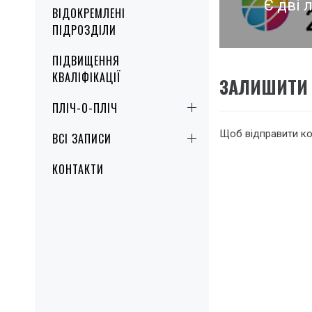
Є дві 
Попер
ВІДОКРЕМЛЕНІ
ПІДРОЗДІЛИ
запис
ПІДВИЩЕННЯ
КВАЛІФІКАЦІЇ
ЗАЛИШИТИ 
ПЛІЧ-О-ПЛІЧ
Щоб відправити к
ВСІ ЗАПИСИ
КОНТАКТИ