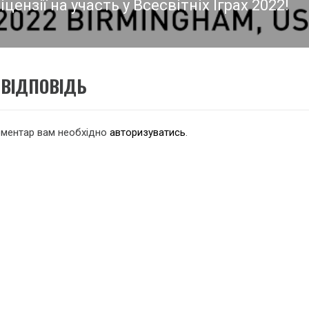
ліцензії на участь у Всесвітніх Іграх 2022!
едній
:
ВІДПОВІДЬ
оментар вам необхідно
авторизуватись
.