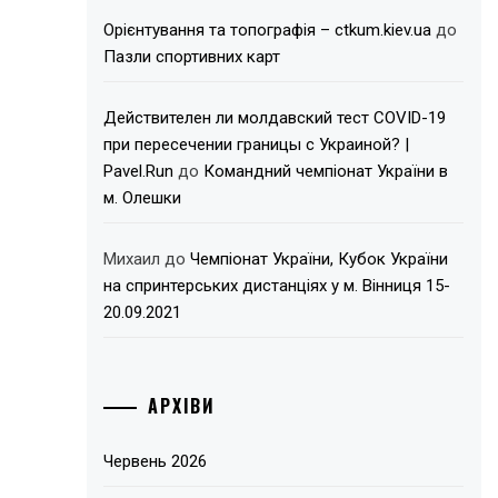
Орієнтування та топографія – ctkum.kiev.ua
до
Пазли спортивних карт
Действителен ли молдавский тест COVID-19
при пересечении границы с Украиной? |
Pavel.Run
до
Командний чемпіонат України в
м. Олешки
Михаил
до
Чемпіонат України, Кубок України
на спринтерських дистанціях у м. Вінниця 15-
20.09.2021
АРХІВИ
Червень 2026