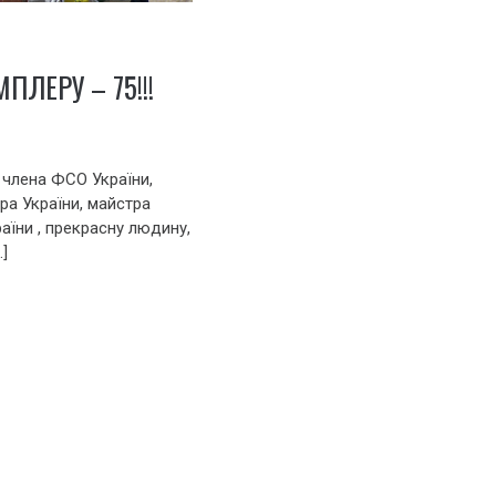
ЛЕРУ – 75!!!
 члена ФСО України,
ра України, майстра
аїни , прекрасну людину,
…]