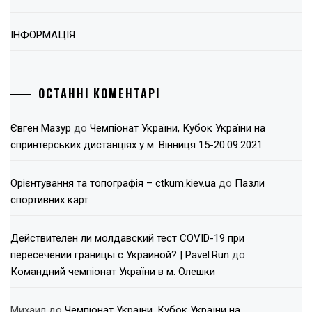
ІНФОРМАЦІЯ
ОСТАННІ КОМЕНТАРІ
Євген Мазур
до
Чемпіонат України, Кубок України на
спринтерських дистанціях у м. Вінниця 15-20.09.2021
Орієнтування та топографія – ctkum.kiev.ua
до
Пазли
спортивних карт
Действителен ли молдавский тест COVID-19 при
пересечении границы с Украиной? | Pavel.Run
до
Командний чемпіонат України в м. Олешки
Михаил
до
Чемпіонат України, Кубок України на