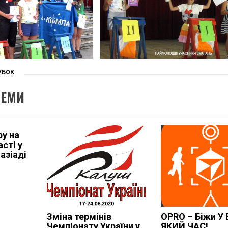
УБОК
ТЕМИ
у на
асті у
азіаді
Зміна термінів
OPRO – Біжи У
Чемпіонату України у
ЯКИЙ ЧАС!