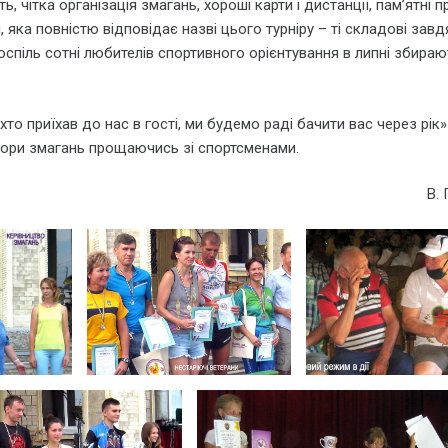
 чітка організація змагань, хороші карти і дистанції, пам’ятні п
яка повністю відповідає назві цього турніру – ті складові зав
оспіль сотні любителів спортивного орієнтування в липні збираю
 приїхав до нас в гості, ми будемо раді бачити вас через рік»
тори змагань прощаючись зі спортсменами.
В.