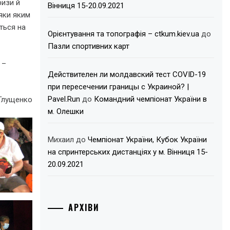
ризи й
Вінниця 15-20.09.2021
дяки яким
ться на
Орієнтування та топографія – ctkum.kiev.ua
до
Пазли спортивних карт
 –
Действителен ли молдавский тест COVID-19
при пересечении границы с Украиной? |
Pavel.Run
до
Командний чемпіонат України в
 Глущенко
м. Олешки
Михаил
до
Чемпіонат України, Кубок України
на спринтерських дистанціях у м. Вінниця 15-
20.09.2021
АРХІВИ