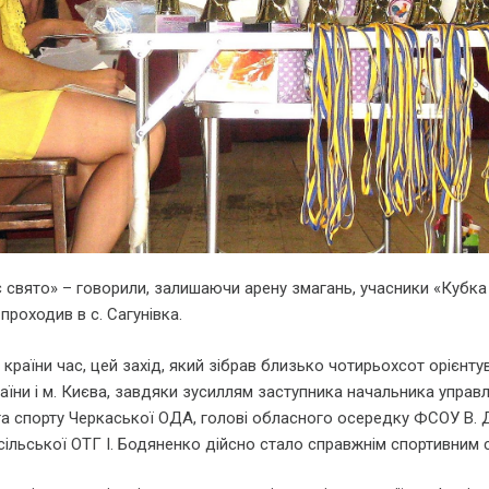
 свято» – говорили, залишаючи арену змагань, учасники «Кубк
 проходив в с. Сагунівка.
аїни час, цей захід, який зібрав близько чотирьохсот орієнту
аїни і м. Києва, завдяки зусиллям заступника начальника управл
та спорту Черкаської ОДА, голові обласного осередку ФСОУ В. 
 сільської ОТГ І. Бодяненко дійсно стало справжнім спортивним 