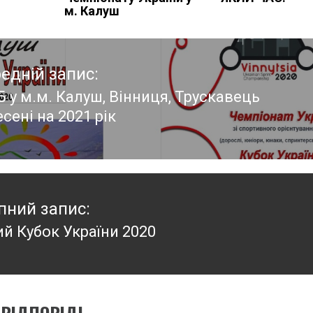
м. Калуш
едній запис:
 у м.м. Калуш, Вінниця, Трускавець
едній
сені на 2021 рік
:
пний запис:
й Кубок України 2020
пний
: