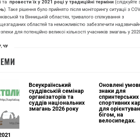
і та
провести їх у 2021 році у традиційні терміни
(слідкуйте 
нь
). Таке рішення було прийнято після моніторингу ситуації з COV
нківській та Вінницькій областях, тривалого спілкування з
ищезгаданих областей та неможливістю забезпечити надзвичайн
езпеки для потенційно великої кількості учасників змагань у 202
У
,
ЧУ
ТЕМИ
Всеукраїнський
Оновлені умов
суддівській семінар
знаки для
організаторів та
спринтерських
суддів національних
спортивних кар
змагань 2026 року
для орієнтува
бігом, на
велосипедах.
2021