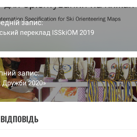
едній запис:
ський переклад ISSkiOM 2019
едній
:
пний запис:
к Дружби 2020»
пний
:
ВІДПОВІДЬ