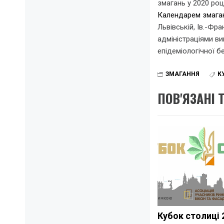
змагань у 2020 роц
Календарем змага
Львівській, Ів.-Фра
адміністраціями в
епідеміологічної б
ЗМАГАННЯ
К
ПОВ'ЯЗАНІ 
Кубок столиці 