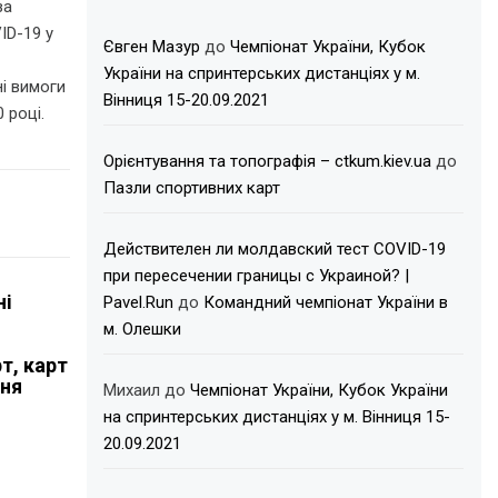
за
ID-19 у
Євген Мазур
до
Чемпіонат України, Кубок
України на спринтерських дистанціях у м.
і вимоги
Вінниця 15-20.09.2021
0 році.
Орієнтування та топографія – ctkum.kiev.ua
до
Пазли спортивних карт
Действителен ли молдавский тест COVID-19
при пересечении границы с Украиной? |
ні
Pavel.Run
до
Командний чемпіонат України в
м. Олешки
т, карт
ння
Михаил
до
Чемпіонат України, Кубок України
на спринтерських дистанціях у м. Вінниця 15-
20.09.2021