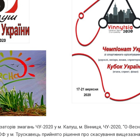
заторів змагань ЧУ-2020 у м. Калуш, м. Вінниця, ЧУ-2020, “О-Весн
ІОФ у м. Трускавець прийнято рішення про скасування вищезазн