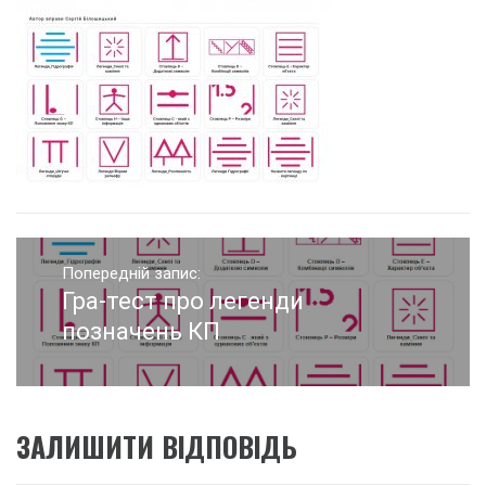
Навігація
записів
Попередній запис:
Гра-тест про легенди
Попередній
запис:
позначень КП
ЗАЛИШИТИ ВІДПОВІДЬ