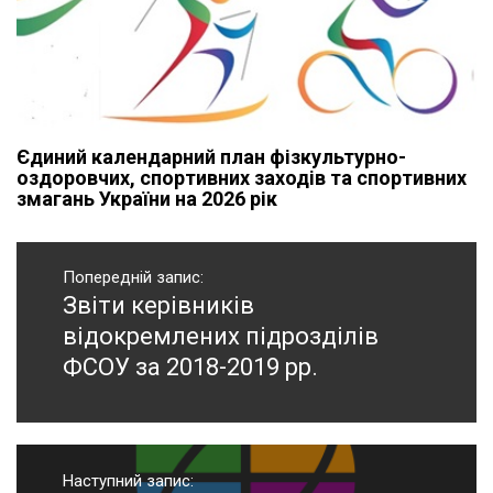
Єдиний календарний план фізкультурно-
оздоровчих, спортивних заходів та спортивних
змагань України на 2026 рік
Навігація
записів
Попередній запис:
Звіти керівників
Попередній
запис:
відокремлених підрозділів
ФСОУ за 2018-2019 рр.
Наступний запис: