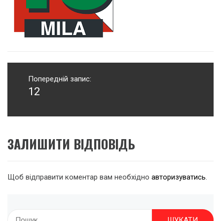
Навігація
записів
Попередній запис:
12
Попередній
запис:
ЗАЛИШИТИ ВІДПОВІДЬ
Щоб відправити коментар вам необхідно
авторизуватись
.
Пошук: