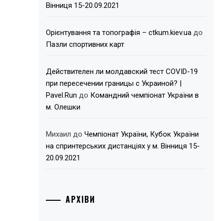
Вінниця 15-20.09.2021
Орієнтування та топографія – ctkum.kiev.ua
до
Пазли спортивних карт
Действителен ли молдавский тест COVID-19
при пересечении границы с Украиной? |
Pavel.Run
до
Командний чемпіонат України в
м. Олешки
Михаил
до
Чемпіонат України, Кубок України
на спринтерських дистанціях у м. Вінниця 15-
20.09.2021
АРХІВИ