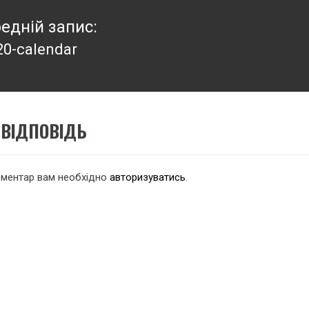
едній запис:
20-calendar
едній
:
ВІДПОВІДЬ
оментар вам необхідно
авторизуватись
.