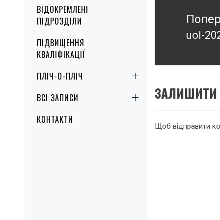
Навігація
ВІДОКРЕМЛЕНІ
записів
Попер
ПІДРОЗДІЛИ
uol-20
Попер
ПІДВИЩЕННЯ
КВАЛІФІКАЦІЇ
запис
ПЛІЧ-О-ПЛІЧ
ЗАЛИШИТИ 
ВСІ ЗАПИСИ
КОНТАКТИ
Щоб відправити к