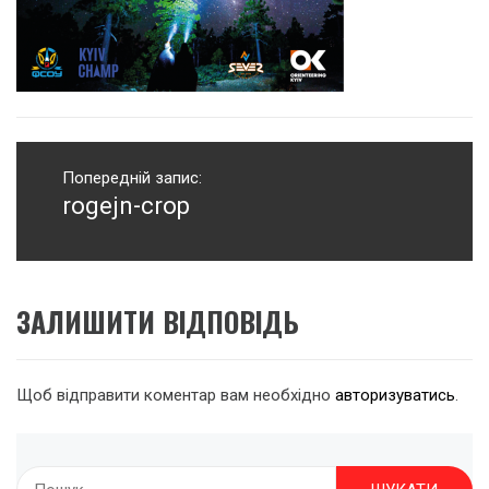
Навігація
записів
Попередній запис:
rogejn-crop
Попередній
запис:
ЗАЛИШИТИ ВІДПОВІДЬ
Щоб відправити коментар вам необхідно
авторизуватись
.
Пошук: