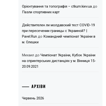
Орієнтування та топографія – ctkum.kiev.ua
до
Пазли спортивних карт
Действителен ли молдавский тест COVID-19
при пересечении границы с Украиной? |
Pavel.Run
до
Командний чемпіонат України в
м. Олешки
Михаил
до
Чемпіонат України, Кубок України
на спринтерських дистанціях у м. Вінниця 15-
20.09.2021
АРХІВИ
Червень 2026