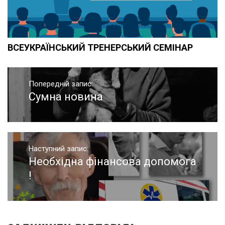
ВСЕУКРАЇНСЬКИЙ ТРЕНЕРСЬКИЙ СЕМІНАР
Навігація
записів
Попередній запис:
Сумна новина
Попередній
запис:
Наступний запис:
Необхідна фінансова допомога
Наступний
запис:
!