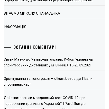
Відбір до складу команди серед юніорів завершено.
ВІТАЄМО МИКОЛУ ОПАНАСЕНКА
ІНФОРМАЦІЯ
ОСТАННІ КОМЕНТАРІ
Євген Мазур
до
Чемпіонат України, Кубок України на
спринтерських дистанціях у м. Вінниця 15-20.09.2021
Орієнтування та топографія – ctkum.kiev.ua
до
Пазли
спортивних карт
Действителен ли молдавский тест COVID-19 при
пересечении границы с Украиной? | Pavel.Run
до