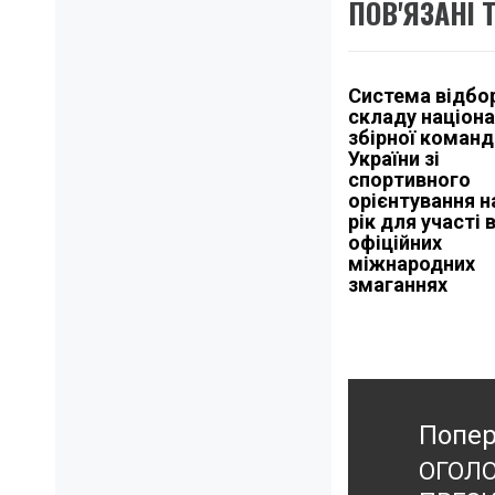
ПОВ'ЯЗАНІ 
Система відбо
складу націона
збірної команд
України зі
спортивного
орієнтування н
рік для участі 
офіційних
міжнародних
змаганнях
Навігація
записів
Попер
ОГОЛ
Попер