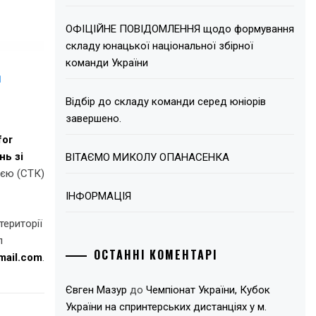
ОФІЦІЙНЕ ПОВІДОМЛЕННЯ щодо формування
складу юнацької національної збірної
команди України
Відбір до складу команди серед юніорів
завершено.
for
нь зі
ВІТАЄМО МИКОЛУ ОПАНАСЕНКА
ією (СТК)
ІНФОРМАЦІЯ
території
л
ОСТАННІ КОМЕНТАРІ
mail.com
.
Євген Мазур
до
Чемпіонат України, Кубок
України на спринтерських дистанціях у м.