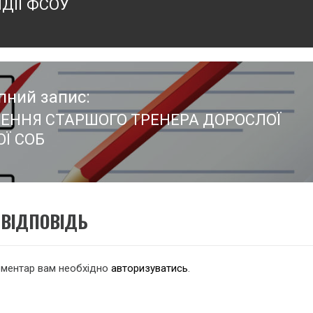
ДІЇ ФСОУ
:
пний запис:
ЕННЯ СТАРШОГО ТРЕНЕРА ДОРОСЛОЇ
пний
ОЇ СОБ
:
ВІДПОВІДЬ
оментар вам необхідно
авторизуватись
.