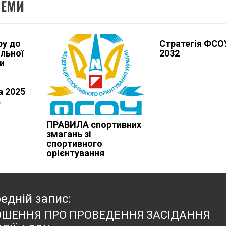
ТЕМИ
ру до
Стратегія ФСО
льної
2032
и
а 2025
в
ПРАВИЛА спортивних
змагань зі
спортивного
орієнтування
едній запис:
ОШЕННЯ ПРО ПРОВЕДЕННЯ ЗАСІДАННЯ
едній