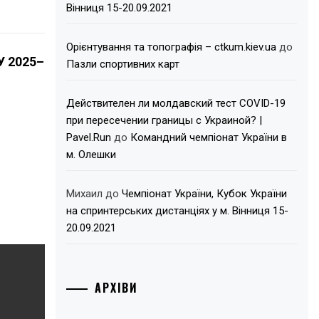
Вінниця 15-20.09.2021
Орієнтування та топографія – ctkum.kiev.ua
до
У 2025–
Пазли спортивних карт
Действителен ли молдавский тест COVID-19
при пересечении границы с Украиной? |
Pavel.Run
до
Командний чемпіонат України в
м. Олешки
Михаил
до
Чемпіонат України, Кубок України
на спринтерських дистанціях у м. Вінниця 15-
20.09.2021
АРХІВИ