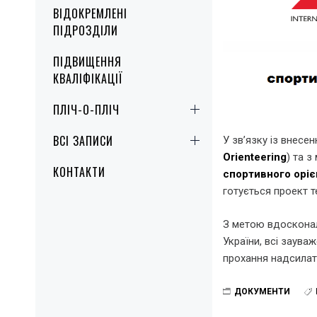
ВІДОКРЕМЛЕНІ
ПІДРОЗДІЛИ
ПІДВИЩЕННЯ
КВАЛІФІКАЦІЇ
ПЛІЧ-О-ПЛІЧ
ВСІ ЗАПИСИ
У зв’язку із внесе
Orienteering
) та 
КОНТАКТИ
спортивного оріє
готується проект т
З метою вдосконал
України, всі заува
прохання надсилат
ДОКУМЕНТИ