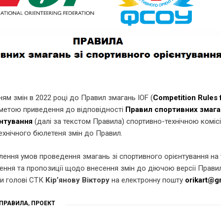
нням змін в 2022 році до Правил змагань IOF (
Competition Rules 
з метою приведення до відповідності
Правил спортивних змага
нтування
(далі за текстом Правила) спортивно-технічною коміс
ехнічного бюлетеня змін до Правил.
ення умов проведення змагань зі спортивного орієнтування на 
ження та пропозиції щодо внесення змін до діючою версії Прави
и голові СТК
Кір’янову Віктору
на електронну пошту
orikart@g
ПРАВИЛА
,
ПРОЕКТ