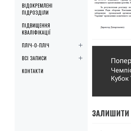
ВІДОКРЕМЛЕНІ
ПІДРОЗДІЛИ
ПІДВИЩЕННЯ
КВАЛІФІКАЦІЇ
ПЛІЧ-О-ПЛІЧ
Навігація
записів
ВСІ ЗАПИСИ
Попер
Чемпіо
КОНТАКТИ
Попер
Кубок 
запис
ЗАЛИШИТИ 