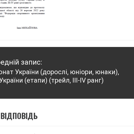
едній запис:
нат України (дорослі, юніори, юнаки),
едній
України (етапи) (трейл, ІІІ-IV ранг)
:
ВІДПОВІДЬ