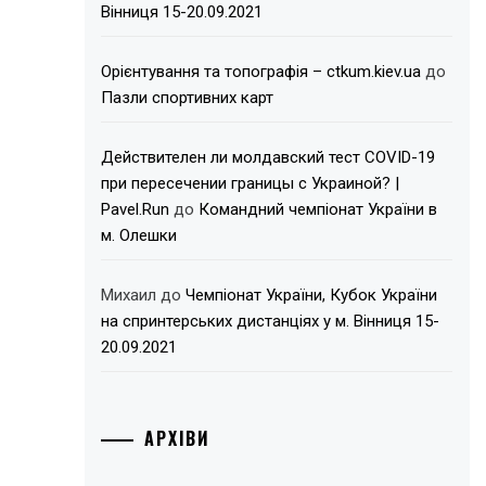
Вінниця 15-20.09.2021
Орієнтування та топографія – ctkum.kiev.ua
до
Пазли спортивних карт
Действителен ли молдавский тест COVID-19
при пересечении границы с Украиной? |
Pavel.Run
до
Командний чемпіонат України в
м. Олешки
Михаил
до
Чемпіонат України, Кубок України
на спринтерських дистанціях у м. Вінниця 15-
20.09.2021
АРХІВИ