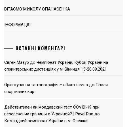
ВІТАЄМО МИКОЛУ ОПАНАСЕНКА
ІНФОРМАЦІЯ
ОСТАННІ КОМЕНТАРІ
Євген Мазур
до
Чемпіонат України, Кубок України на
спринтерських дистанціях у м. Вінниця 15-20.09.2021
Орієнтування та топографія – ctkum.kiev.ua
до
Пазли
спортивних карт
Действителен ли молдавский тест COVID-19 при
пересечении границы с Украиной? | Pavel.Run
до
Командний чемпіонат України в м. Олешки