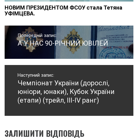
НОВИМ ПРЕЗИДЕНТОМ ФСОУ стала Тетяна
УФІМЦЕВА.
Навігація
записів
Попередній запис:
А У НАС 90-РІЧНИЙ ЮВІЛЕЙ
Попередній
запис:
Наступний запис:
Чемпіонат України (дорослі,
Наступний
запис:
юніори, юнаки), Кубок України
(етапи) (трейл, ІІІ-IV ранг)
ЗАЛИШИТИ ВІДПОВІДЬ