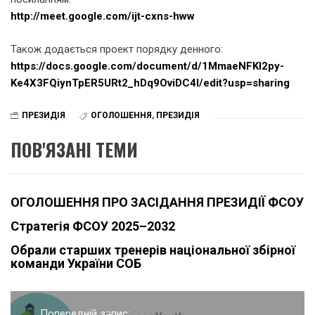
http://meet.google.com/ijt-cxns-hww
Також додається проект порядку денного:
https://docs.google.com/document/d/1MmaeNFKl2py-
Ke4X3FQiynTpER5URt2_hDq9OviDC4I/edit?usp=sharing
ПРЕЗИДІЯ
ОГОЛОШЕННЯ
,
ПРЕЗИДІЯ
ПОВ'ЯЗАНІ ТЕМИ
ОГОЛОШЕННЯ ПРО ЗАСІДАННЯ ПРЕЗИДІЇ ФСОУ
Стратегія ФСОУ 2025–2032
Обрали старших тренерів національної збірної
команди України СОБ
Навігація
Попередній запис: