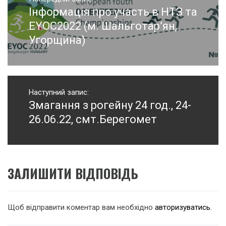
записів
Інформація про участь в НТЗ та
Попередній
запис:
EYOC2022 (м. Шальготар’ян,
Угорщина)
Наступний запис:
Змагання з рогейну 24 год., 24-
Наступний
запис:
26.06.22, смт.Берегомет
ЗАЛИШИТИ ВІДПОВІДЬ
Щоб відправити коментар вам необхідно
авторизуватись
.