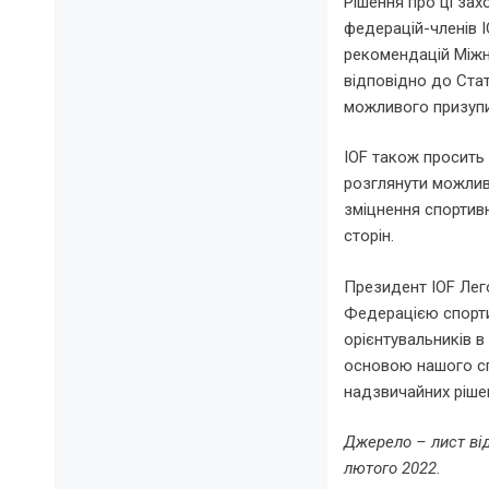
Рішення про ці зах
федерацій-членів I
рекомендацій Міжна
відповідно до Стат
можливого призупи
IOF також просить 
розглянути можлив
зміцнення спортивн
сторін.
Президент IOF Ле
Федерацією спортив
орієнтувальників в
основою нашого спо
надзвичайних рішен
Джерело – лист від
лютого 2022.