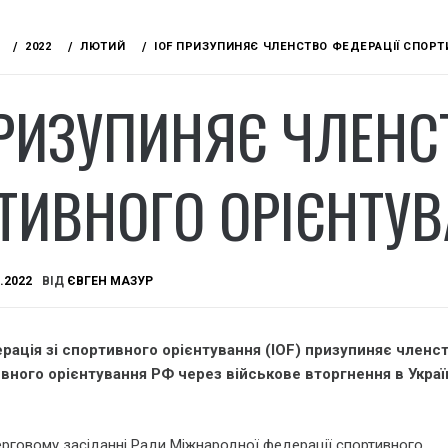
2022
ЛЮТИЙ
IOF ПРИЗУПИНЯЄ ЧЛЕНСТВО ФЕДЕРАЦІЇ СПОРТ
ПРИЗУПИНЯЄ ЧЛЕНС
ТИВНОГО ОРІЄНТУ
.2022
ВІД
ЄВГЕН МАЗУР
ація зі спортивного орієнтування (IOF) призупиняє членс
вного орієнтування РФ через військове вторгнення в Украї
ерговому засіданні Ради Міжнародної федерації спортивного