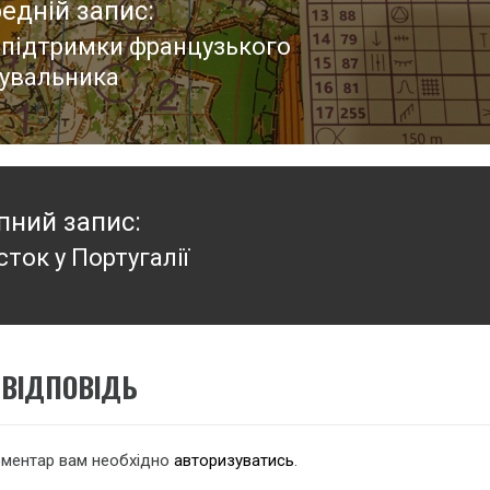
едній запис:
 підтримки французького
едній
тувальника
:
пний запис:
ток у Португалії
пний
:
ВІДПОВІДЬ
оментар вам необхідно
авторизуватись
.