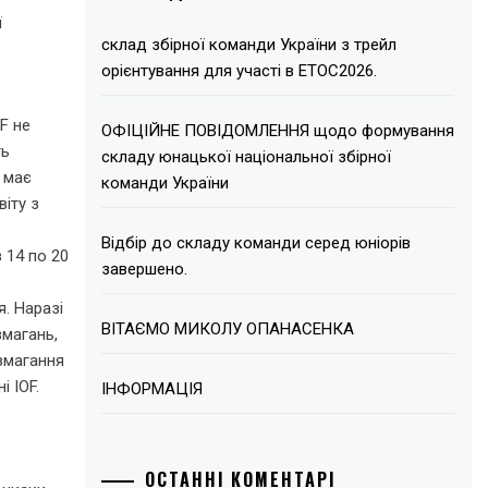
ї
склад збірної команди України з трейл
орієнтування для участі в ЕТОС2026.
F не
ОФІЦІЙНЕ ПОВІДОМЛЕННЯ щодо формування
ть
складу юнацької національної збірної
 має
команди України
віту з
Відбір до складу команди серед юніорів
 14 по 20
завершено.
я. Наразі
ВІТАЄМО МИКОЛУ ОПАНАСЕНКА
змагань,
 змагання
і IOF.
ІНФОРМАЦІЯ
ОСТАННІ КОМЕНТАРІ