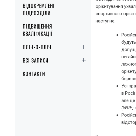
ВІДОКРЕМЛЕНІ
орієнтування ухвал
ПІДРОЗДІЛИ
спортивного орієнт
наступне:
ПІДВИЩЕННЯ
КВАЛІФІКАЦІЇ
Російс
будуть
ПЛІЧ-О-ПЛІЧ
допуще
негайн
ВСІ ЗАПИСИ
лижног
орієнт
КОНТАКТИ
березн
Усі пр
в Росі
але це
(WRE)
т
Російс
відсто