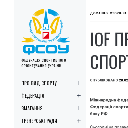
Skip
to
ДОМАШНЯ СТОРІНКА
content
IOF 
СПОР
ФЕДЕРАЦІЯ СПОРТИВНОГО
ОРІЄНТУВАННЯ УКРАЇНИ
Primary
ОПУБЛІКОВАНО
28.02
ПРО ВИД СПОРТУ
Menu
ФЕДЕРАЦІЯ
Міжнародна федер
Федерації спорти
ЗМАГАННЯ
боку РФ.
ТРЕНЕРСЬКІ РАДИ
Сьогодні на позач