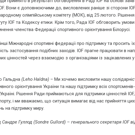
оди прийнято в результаті обговорення в Раді IOF на основі заяв
OF. Вони є доповнюючими до, висловлених раніше зі сторони IO
родному олімпійському комітету (МОК), від 25 лютого. Рішення
уту IOF та Кодексу етики. Крім того, Рада IOF обговорить умови
нення членства Федерації спортивного орієнтування Білорусі.
інші Міжнародні спортивні федерації про підтримку та просить їх
ість застосування подібних заходів. IOF прагне працювати в на
их цінностей через взаємодію з організаціями із зацікавлених 
го Гальдна
(Leho Haldna)
– Ми хочемо висловити нашу солідарніс
ного орієнтування України та нашу підтримку всіх спортсменів-
 Україні. Рішення Ради приймаються для підтримки цінностей IOF, 
рту, і ми вважаємо, що ситуація вимагає від нас прийняття цих
ь на підтримку миру.
 Сандре Гуллод (Sondre Gullord) – генерального секретаря IOF ві