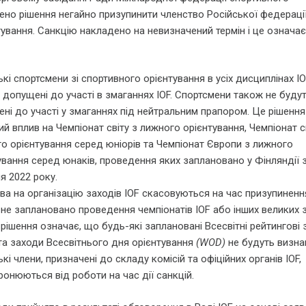
ено рішення негайно призупинити членство Російської федераці
ування. Санкцію накладено на невизначений термін і це означає
ькі спортсмени зі спортивного орієнтування в усіх дисциплінах IO
 допущені до участі в змаганнях IOF. Спортсмени також не буду
ні до участі у змаганнях під нейтральним прапором. Це рішення
ий вплив на Чемпіонат світу з лижного орієнтування, Чемпіонат с
о орієнтування серед юніорів та Чемпіонат Європи з лижного
ування серед юнаків, проведення яких заплановано у Фінляндії з
я 2022 року.
ава на організацію заходів IOF скасовуються на час призупиненн
ї не заплановано проведення чемпіонатів IOF або інших великих 
 рішення означає, що будь-які заплановані Всесвітні рейтингові
а заходи Всесвітнього дня орієнтування
(WOD)
не будуть визнан
ькі члени, призначені до складу комісій та офіційних органів IOF,
ронюються від роботи на час дії санкцій.