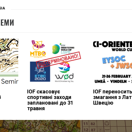
SIA
ТЕМИ
IOF скасовує
IOF переносить
В
спортивні заходи
змагання з Латв
заплановані до 31
Швецію
травня