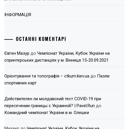
ІНФОРМАЦІЯ
ОСТАННІ КОМЕНТАРІ
Євген Мазур
до
Чемпіонат України, Кубок України на
спринтерських дистанціях у м. Вінниця 15-20.09.2021
Орієнтування та топографія – ctkum.kiev.ua
до
Пазли
спортивних карт
Действителен ли молдавский тест COVID-19 при
пересечении границы с Украиной? | Pavel.Run
до
Командний чемпіонат України в м. Олешки
Михаил
до
Чемпіонат України, Кубок України на