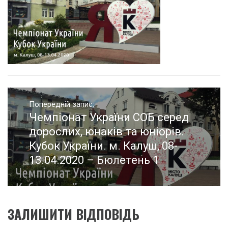
Навігація
записів
Попередній запис:
Чемпіонат України СОБ серед
Попередній
запис:
дорослих, юнаків та юніорів.
Кубок України. м. Калуш, 08-
13.04.2020 – Бюлетень 1
ЗАЛИШИТИ ВІДПОВІДЬ