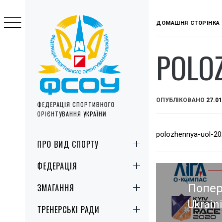
Skip
to
ДОМАШНЯ СТОРІНКА
content
POLO
ОПУБЛІКОВАНО
27.01
ФЕДЕРАЦІЯ СПОРТИВНОГО
ОРІЄНТУВАННЯ УКРАЇНИ
polozhennya-uol-2
Primary
ПРО ВИД СПОРТУ
Menu
Навігація
ФЕДЕРАЦІЯ
записів
Попер
ЗМАГАННЯ
Ukrain
Попер
ТРЕНЕРСЬКІ РАДИ