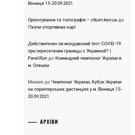
Вінниця 15-20.09.2021
Орієнтування та топографія – ctkum.kiev.ua
до
Пазли спортивних карт
Действителен ли молдавский тест COVID-19
при пересечении границы с Украиной? |
Pavel.Run
до
Командний чемпіонат України в
м. Олешки
Михаил
до
Чемпіонат України, Кубок України
на спринтерських дистанціях у м. Вінниця 15-
20.09.2021
АРХІВИ