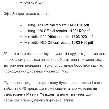
Олексій Шип
Офіційні протоколи стартів:
— long, D20
Official results 14.03 D20.pdf
— long, H20
Official results 14.03 H20.pdf
— middle, D20
Official results 15.03 D20.pdf
— middle, H20
Official results 15.03 H20.pdf
*Разом з тим після аналізу результатів другого дня змагань
виникла ситуація, яка викликає обґрунтовані питання щодо
дотримання принципів чесної спортивної боротьби під час
проходження дистанції у категорії Ч20.
Під час попереднього розгляду були проаналізовані спліт-
тайми та GPS-треки, що може свідчити про можливі дії
спортсмена Матіна Фаддея та його тренера
, що
несумісні з принципами спортивної етики.