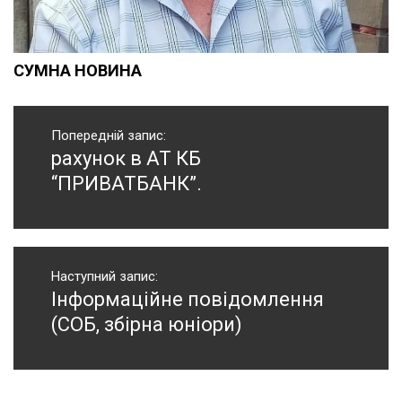
СУМНА НОВИНА
Навігація
записів
Попередній запис:
рахунок в АТ КБ
Попередній
запис:
“ПРИВАТБАНК”.
Наступний запис:
Інформаційне повідомлення
Наступний
запис:
(СОБ, збірна юніори)