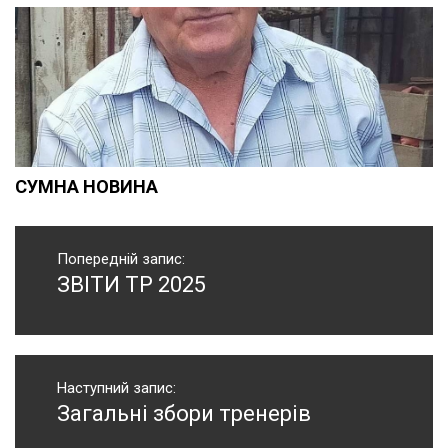
СУМНА НОВИНА
Навігація
записів
Попередній запис:
ЗВІТИ ТР 2025
Попередній
запис:
Наступний запис:
Загальні збори тренерів
Наступний
запис: