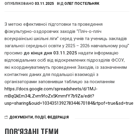
ОПУБЛІКОВАНО
03.11.2025
ВІД
ОЛЕГ ПОСТЕЛЬНЯК
З метою ефективної підготовки та проведення
фізкультурно-оздоровчих заходів “Пліч-о-пліч
всеукраїнські шкільні ліги” серед учнів та учениць закладів
загальної середньої освіти у 2025 – 2026 навчальному році”
просимо
до кінця дня 03.11.2025
надати інформацію
відповідальних осіб від відокремлених підрозділів ФСОУ,
які координуватимуть проведення Заходів, із зазначенням
контактних даних для подальшої взаємодії з
організаторами заповнивши таблицю за посиланням
https://docs.google.com/spreadsheets/d/1MJ-
mBqQkEm34LZvm9foZx5KmmfY7b9Za/edit?
usp=sharing&ouid=103435139278344670184&rtpof=true&sd=true
ДОКУМЕНТИ
,
ПОДІЇ
,
ФЕДЕРАЦІЯ
ПОВ'ЯЗАНІ ТЕМИ