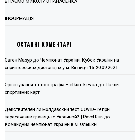
ВІТАЄМО МИКОЛУ ОПАНАСЕНКА
ІНФОРМАЦІЯ
ОСТАННІ КОМЕНТАРІ
Євген Мазур
до
Чемпіонат України, Кубок України на
спринтерських дистанціях у м. Вінниця 15-20.09.2021
Орієнтування та топографія – ctkum.kiev.ua
до
Пазли
спортивних карт
Действителен ли молдавский тест COVID-19 при
пересечении границы с Украиной? | Pavel.Run
до
Командний чемпіонат України в м. Олешки